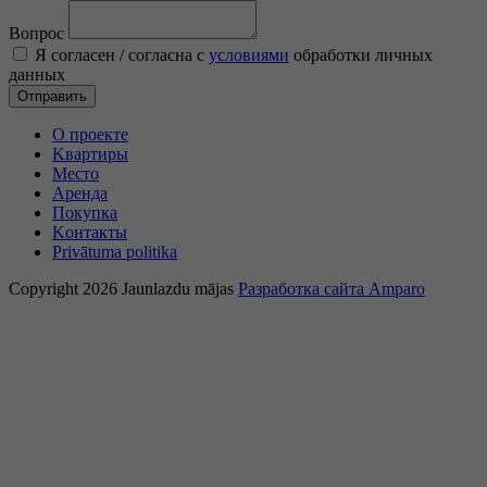
Вопрос
Я согласен / согласна c
условиями
обработки личных
данных
Отправить
O проекте
Kвартиры
Mесто
Аренда
Покупка
Kонтакты
Privātuma politika
Copyright 2026 Jaunlazdu mājas
Разработка сайта Amparo