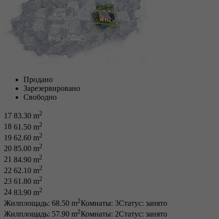
Продано
Зарезервировано
Свободно
2
17
83.30 m
2
18
61.50 m
2
19
62.60 m
2
20
85.00 m
2
21
84.90 m
2
22
62.10 m
2
23
61.80 m
2
24
83.90 m
2
Жилплощадь: 68.50 m
Комнаты: 3
Статус:
занято
2
Жилплощадь: 57.90 m
Комнаты: 2
Статус:
занято