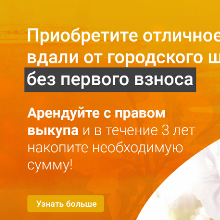
Главная
O проекте
О проекте
Mесто
Галерея
Конфиденциальность
Kвартиры
Аренда с правом выкупа
Аренда
Покупка
Kонтакты
RU
LV
+371 25 743 115
Выбрать квартиру
Фильтр для квартир